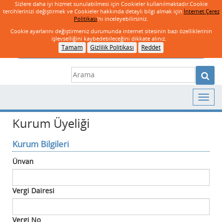
Sizlere daha iyi hizmet sunulabilmesi için Cookieler kullanılmaktadır.Cookie
tercihlerinizi değiştirmek ve Cookieler hakkında detaylı bilgi almak için
İnternet Çerez
English
|
Politikası
’nı inceleyebilirsiniz.
Cookie ayarlarını değiştirmeniz durumunda internet sitesinin bazı özelliklerinin
işlevselliğini kaybedebileceğini dikkate alınız.
Tamam
Gizlilik Politikası
Reddet
Giriş
Yeni Kullanıcı
E-Devlet ile Giriş
Kurum Üyeliği
Kurum Bilgileri
Ünvan
Vergi Dairesi
Vergi No